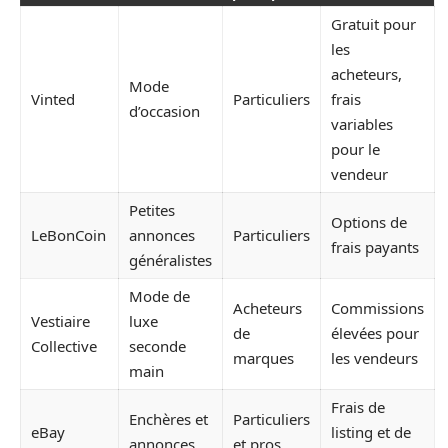
Gratuit pour
les
acheteurs,
Mode
Vinted
Particuliers
frais
d’occasion
variables
pour le
vendeur
Petites
Options de
LeBonCoin
annonces
Particuliers
frais payants
généralistes
Mode de
Acheteurs
Commissions
Vestiaire
luxe
de
élevées pour
Collective
seconde
marques
les vendeurs
main
Frais de
Enchères et
Particuliers
eBay
listing et de
annonces
et pros