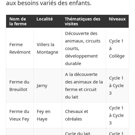
aux besoins variés des enfants.
Nom de
Localité
Thématiques des
Niveaux
la ferme
visites
Découverte des
animaux, circuits
Cycle 1
Ferme
Villers la
courts,
à
Revémont
Montagne
développement
Collège
durable
A la découverte
Cycle 1
Ferme du
des animaux de la
Jarny
à Cycle
Breuillot
ferme et circuit
3
du lait
Cycle 1
Ferme du
Fey en
Chevaux et
à Cycle
Vieux Fey
Haye
céréales
3
Cycle du lait,
Cycle 1